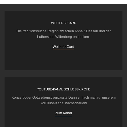
WELTERBECARD
Die traditionsreiche Region zwischen Anhalt, Dessau und der
Lutherstadt Wittenberg entdecken.
WelterbeCard
YOUTUBE-KANAL SCHLOSSKIRCHE
Konzert oder Gottesdienst verpasst? Dann einfach mal auf unserem
YouTube-Kanal nachschauen!
Zum Kanal