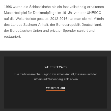
1996 wurde die Schlosskirche als ein fast vollständig erhaltenes
Musterbeispiel für Denkmalpflege im 19. Jh. von der UNESCO
auf die Welterbeliste gesetzt. 2012-2016 hat man sie mit Mitteln
des Landes Sachsen-Anhalt, der Bundesrepublik Deutschland,
der Europäischen Union und privater Spender saniert und
restauriert.
WELTERBECARD
Die traditionsreiche Region zwischen Anhalt, Dessau und der
Lutherstadt Wittenberg entdecken.
WelterbeCard