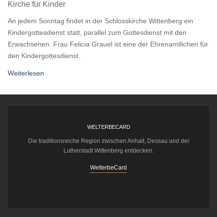
Kirche für Kinder
An jedem Sonntag findet in der Schlosskirche Wittenberg ein
Kindergottesdienst statt, parallel zum Gottesdienst mit den
Erwachsenen. Frau Felicia Grauel ist eine der Ehrenamtlichen für
den Kindergottesdienst.
Weiterlesen
WELTERBECARD
Die traditionsreiche Region zwischen Anhalt, Dessau und der
Lutherstadt Wittenberg entdecken.
WelterbeCard