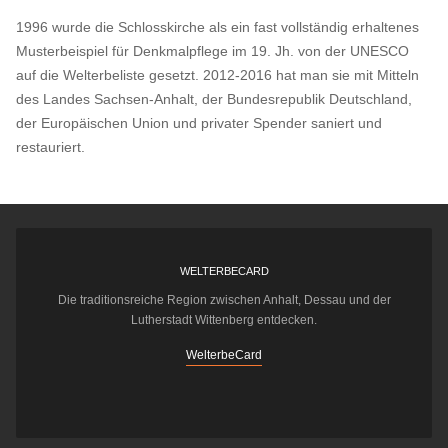
1996 wurde die Schlosskirche als ein fast vollständig erhaltenes
Musterbeispiel für Denkmalpflege im 19. Jh. von der UNESCO
auf die Welterbeliste gesetzt. 2012-2016 hat man sie mit Mitteln
des Landes Sachsen-Anhalt, der Bundesrepublik Deutschland,
der Europäischen Union und privater Spender saniert und
restauriert.
WELTERBECARD
Die traditionsreiche Region zwischen Anhalt, Dessau und der
Lutherstadt Wittenberg entdecken.
WelterbeCard