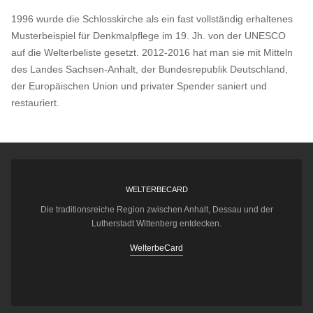
1996 wurde die Schlosskirche als ein fast vollständig erhaltenes
Musterbeispiel für Denkmalpflege im 19. Jh. von der UNESCO
auf die Welterbeliste gesetzt. 2012-2016 hat man sie mit Mitteln
des Landes Sachsen-Anhalt, der Bundesrepublik Deutschland,
der Europäischen Union und privater Spender saniert und
restauriert.
WELTERBECARD
Die traditionsreiche Region zwischen Anhalt, Dessau und der
Lutherstadt Wittenberg entdecken.
WelterbeCard