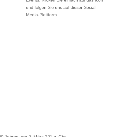
Events. Klicken Sie einfach auf das Icon
und folgen Sie uns auf dieser Social
Media-Plattform.
00 Jahren, am 3. März 321 n. Chr.,