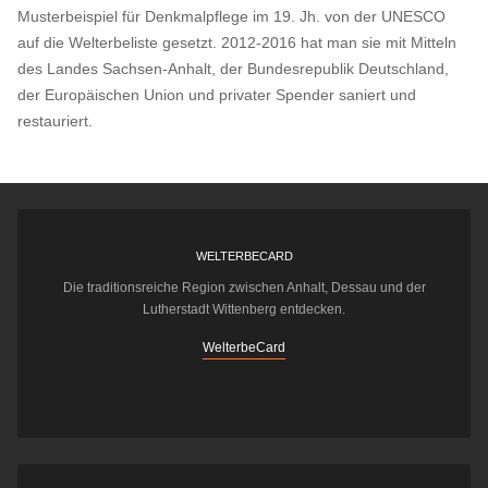
Musterbeispiel für Denkmalpflege im 19. Jh. von der UNESCO
auf die Welterbeliste gesetzt. 2012-2016 hat man sie mit Mitteln
des Landes Sachsen-Anhalt, der Bundesrepublik Deutschland,
der Europäischen Union und privater Spender saniert und
restauriert.
WELTERBECARD
Die traditionsreiche Region zwischen Anhalt, Dessau und der
Lutherstadt Wittenberg entdecken.
WelterbeCard