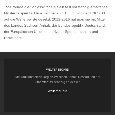
1996 wurde die Schlosskirche als ein fast vollständig erhaltenes
Musterbeispiel für Denkmalpflege im 19. Jh. von der UNESCO
auf die Welterbeliste gesetzt. 2012-2016 hat man sie mit Mitteln
des Landes Sachsen-Anhalt, der Bundesrepublik Deutschland,
der Europäischen Union und privater Spender saniert und
restauriert.
WELTERBECARD
Die traditionsreiche Region zwischen Anhalt, Dessau und der
Lutherstadt Wittenberg entdecken.
WelterbeCard