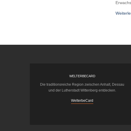
Erwachse
Weiterl
WELTERBECARD
Die traditionsreiche Region zwischen Anhalt, Dessau
und der Lutherstadt Wittenberg entdecken.
WelterbeCard