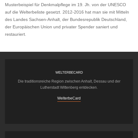
Musterbeispiel für Denkmalpflege im 19. Jh. von der UNESCO
auf die Welterbeliste gesetzt. 2012-2016 hat man sie mit Mitteln
des Landes Sachsen-Anhalt, der Bundesrepublik Deutschland,
der Europäischen Union und privater Spender saniert und
restauriert.
WELTERBECARD
Die traditionsreiche Region zwischen Anhalt, Dessau und der
Lutherstadt Wittenberg entdecken.
WelterbeCard