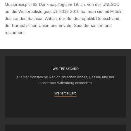
Musterbeispiel für Denkmalpflege im 19. Jh. von der UNESCO
auf die Welterbeliste gesetzt. 2012-2016 hat man sie mit Mitteln
des Landes Sachsen-Anhalt, der Bundesrepublik Deutschland,
der Europäischen Union und privater Spender saniert und
restauriert.
WELTERBECARD
Die traditionsreiche Region zwischen Anhalt, Dessau und der
Lutherstadt Wittenberg entdecken.
WelterbeCard