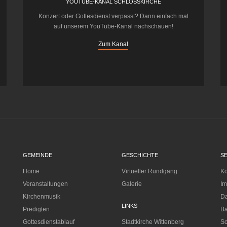
YOUTUBE-KANAL SCHLOSSKIRCHE
Konzert oder Gottesdienst verpasst? Dann einfach mal
auf unserem YouTube-Kanal nachschauen!
Zum Kanal
GEMEINDE
GESCHICHTE
S
Home
Virtueller Rundgang
Ko
Veranstaltungen
Galerie
I
Kirchenmusik
Da
LINKS
Predigten
Ba
Gottesdienstablauf
Stadtkirche Wittenberg
Sc