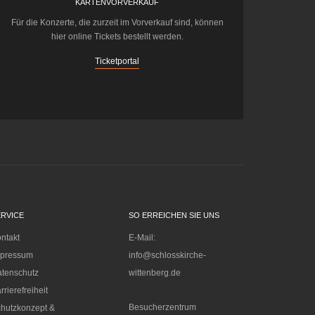
KARTENVORVERKAUF
Für die Konzerte, die zurzeit im Vorverkauf sind, können
hier online Tickets bestellt werden.
Ticketportal
ERVICE
SO ERREICHEN SIE UNS
ntakt
E-Mail:
mpressum
info@schlosskirche-
tenschutz
wittenberg.de
rrierefreiheit
Besucherzentrum
hutzkonzept &