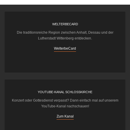
WELTERBECARD
Die traditionsreiche Region zwischen Anhalt, Dessau und der
Lutherstadt Wittenberg entdecken.
WelterbeCard
YOUTUBE-KANAL SCHLOSSKIRCHE
Konzert oder Gottesdienst verpasst? Dann einfach mal auf unserem
YouTube-Kanal nachschauen!
Zum Kanal