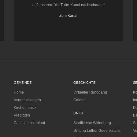
auf unserem YouTube-Kanal nachschauen!
Zum Kanal
GEMEINDE
GESCHICHTE
S
Home
Virtueller Rundgang
Ko
Veranstaltungen
Galerie
I
Kirchenmusik
Da
LINKS
Predigten
Ba
Gottesdienstablauf
Stadtkirche Wittenberg
Sc
Stiftung Luther Gedenkstätten
Ve