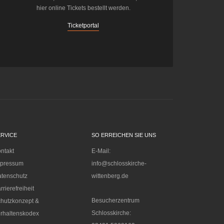
hier online Tickets bestellt werden.
Ticketportal
ERVICE
SO ERREICHEN SIE UNS
ntakt
E-Mail:
mpressum
info@schlosskirche-
tenschutz
wittenberg.de
rrierefreiheit
Besucherzentrum
hutzkonzept &
Schlosskirche:
rhaltenskodex