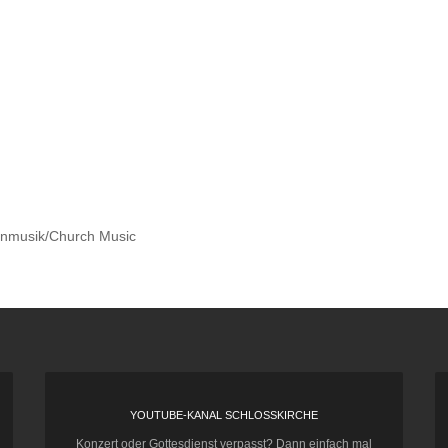
enmusik/Church Music
YOUTUBE-KANAL SCHLOSSKIRCHE
Konzert oder Gottesdienst verpasst? Dann einfach mal