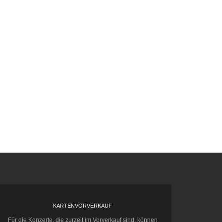
KARTENVORVERKAUF
Für die Konzerte, die zurzeit im Vorverkauf sind, können