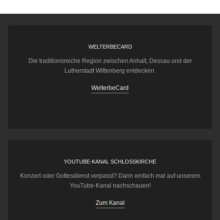
WELTERBECARD
Die traditionsreiche Region zwischen Anhalt, Dessau und der
Lutherstadt Wittenberg entdecken.
WelterbeCard
YOUTUBE-KANAL SCHLOSSKIRCHE
Konzert oder Gottesdienst verpasst? Dann einfach mal auf unserem
YouTube-Kanal nachschauen!
Zum Kanal