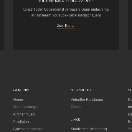
YOUTUBE-KANAL SCHLOSSKIRCHE
Konzert oder Gottesdienst verpasst? Dann einfach mal
auf unserem YouTube-Kanal nachschauen!
Zum Kanal
GEMEINDE
GESCHICHTE
S
Home
Virtueller Rundgang
Ko
Veranstaltungen
Galerie
I
Kirchenmusik
Da
LINKS
Predigten
Ba
Gottesdienstablauf
Stadtkirche Wittenberg
Sc