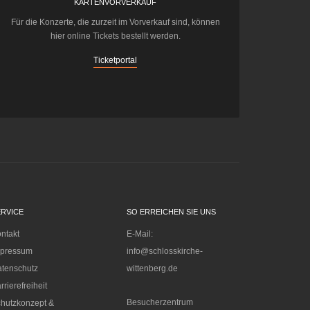
KARTENVORVERKAUF
Für die Konzerte, die zurzeit im Vorverkauf sind, können
hier online Tickets bestellt werden.
Ticketportal
ERVICE
SO ERREICHEN SIE UNS
ntakt
E-Mail:
mpressum
info@schlosskirche-
tenschutz
wittenberg.de
rrierefreiheit
Besucherzentrum
hutzkonzept &