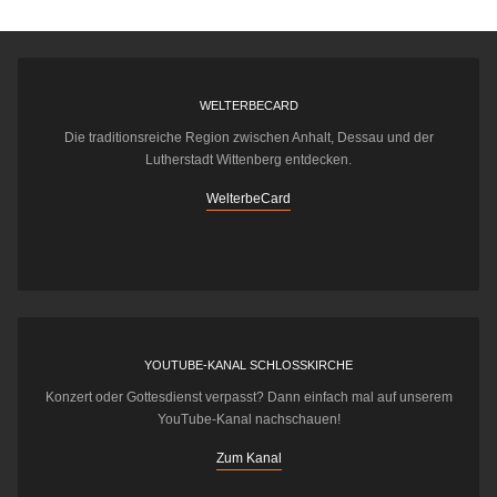
WELTERBECARD
Die traditionsreiche Region zwischen Anhalt, Dessau und der
Lutherstadt Wittenberg entdecken.
WelterbeCard
YOUTUBE-KANAL SCHLOSSKIRCHE
Konzert oder Gottesdienst verpasst? Dann einfach mal auf unserem
YouTube-Kanal nachschauen!
Zum Kanal