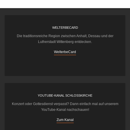
WELTERBECARD
Die traditionsreiche Region zwischen Anhalt, Dessau und der
Lutherstadt Wittenberg entdecken.
WelterbeCard
YOUTUBE-KANAL SCHLOSSKIRCHE
Konzert oder Gottesdienst verpasst? Dann einfach mal auf unserem
YouTube-Kanal nachschauen!
Zum Kanal