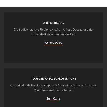
WELTERBECARD
Die traditionsreiche Region zwischen Anhalt, Dessau und der
Lutherstadt Wittenberg entdecken.
WelterbeCard
YOUTUBE-KANAL SCHLOSSKIRCHE
Konzert oder Gottesdienst verpasst? Dann einfach mal auf unserem
YouTube-Kanal nachschauen!
Zum Kanal