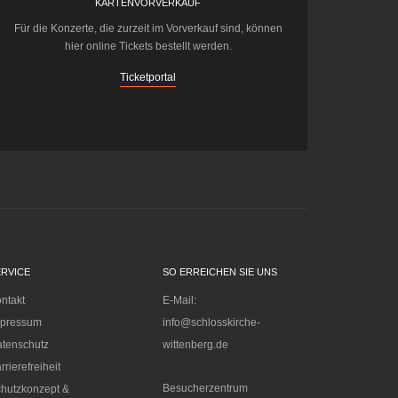
KARTENVORVERKAUF
Für die Konzerte, die zurzeit im Vorverkauf sind, können
hier online Tickets bestellt werden.
Ticketportal
ERVICE
SO ERREICHEN SIE UNS
ntakt
E-Mail:
mpressum
info@schlosskirche-
tenschutz
wittenberg.de
rrierefreiheit
Besucherzentrum
hutzkonzept &