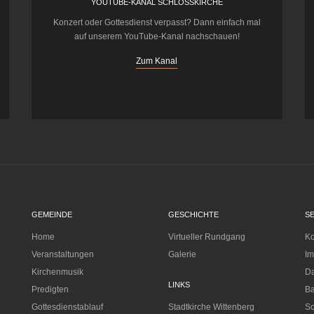
YOUTUBE-KANAL SCHLOSSKIRCHE
Konzert oder Gottesdienst verpasst? Dann einfach mal
auf unserem YouTube-Kanal nachschauen!
Zum Kanal
GEMEINDE
GESCHICHTE
S
Home
Virtueller Rundgang
Ko
Veranstaltungen
Galerie
I
Kirchenmusik
Da
LINKS
Predigten
Ba
Gottesdienstablauf
Stadtkirche Wittenberg
Sc