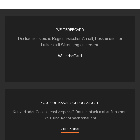
WELTERBECARD
Die traditionsreiche Region zwischen Anhalt, Dessau und der
Lutherstadt Wittenberg entdecken.
WelterbeCard
YOUTUBE-KANAL SCHLOSSKIRCHE
Konzert oder Gottesdienst verpasst? Dann einfach mal auf unserem
YouTube-Kanal nachschauen!
Zum Kanal