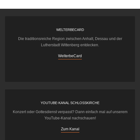
WELTERBECARD
Die traditionsreiche Region zwischen Anhalt, Dessau und der
Lutherstadt Wittenberg entdecken.
WelterbeCard
YOUTUBE-KANAL SCHLOSSKIRCHE
Konzert oder Gottesdienst verpasst? Dann einfach mal auf unserem
YouTube-Kanal nachschauen!
Zum Kanal