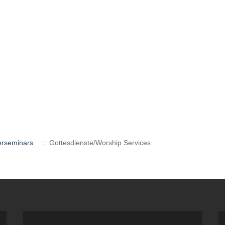
erseminars
:: Gottesdienste/Worship Services