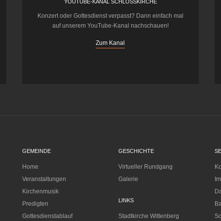
YOUTUBE-KANAL SCHLOSSKIRCHE
Konzert oder Gottesdienst verpasst? Dann einfach mal
auf unserem YouTube-Kanal nachschauen!
Zum Kanal
GEMEINDE
GESCHICHTE
S
Home
Virtueller Rundgang
Ko
Veranstaltungen
Galerie
I
Kirchenmusik
Da
LINKS
Predigten
Ba
Gottesdienstablauf
Stadtkirche Wittenberg
Sc