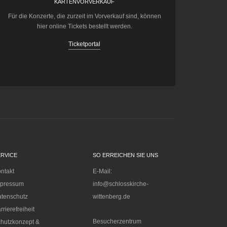
KARTENVORVERKAUF
Für die Konzerte, die zurzeit im Vorverkauf sind, können
hier online Tickets bestellt werden.
Ticketportal
ERVICE
SO ERREICHEN SIE UNS
ntakt
E-Mail:
mpressum
info@schlosskirche-
tenschutz
wittenberg.de
rrierefreiheit
Besucherzentrum
hutzkonzept &