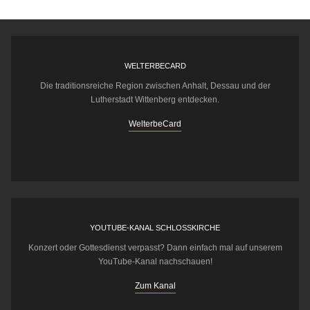
WELTERBECARD
Die traditionsreiche Region zwischen Anhalt, Dessau und der
Lutherstadt Wittenberg entdecken.
WelterbeCard
YOUTUBE-KANAL SCHLOSSKIRCHE
Konzert oder Gottesdienst verpasst? Dann einfach mal auf unserem
YouTube-Kanal nachschauen!
Zum Kanal