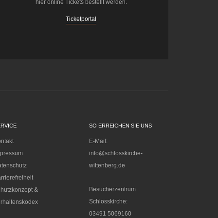
hier online Tickets bestellt werden.
Ticketportal
ERVICE
SO ERREICHEN SIE UNS
ntakt
E-Mail:
mpressum
info@schlosskirche-
tenschutz
wittenberg.de
rrierefreiheit
Besucherzentrum
hutzkonzept &
Schlosskirche:
rhaltenskodex
03491 5069160