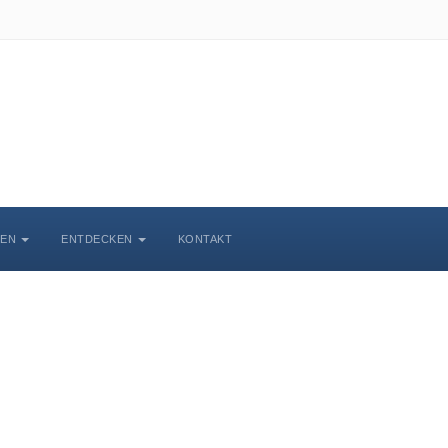
BEN
ENTDECKEN
KONTAKT
chlosskirche Wittenbe