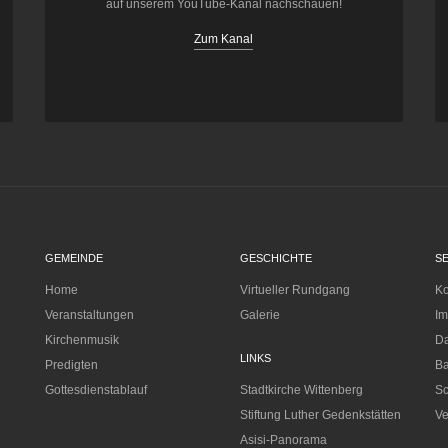
auf unserem YouTube-Kanal nachschauen!
Zum Kanal
GEMEINDE
GESCHICHTE
S
Home
Virtueller Rundgang
Ko
Veranstaltungen
Galerie
I
Kirchenmusik
Da
LINKS
Predigten
Ba
Gottesdienstablauf
Stadtkirche Wittenberg
Sc
Stiftung Luther Gedenkstätten
Ve
Asisi-Panorama