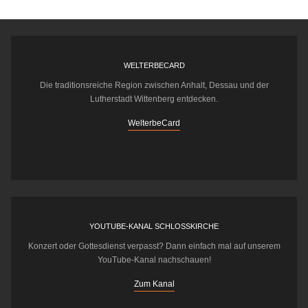
WELTERBECARD
Die traditionsreiche Region zwischen Anhalt, Dessau und der
Lutherstadt Wittenberg entdecken.
WelterbeCard
YOUTUBE-KANAL SCHLOSSKIRCHE
Konzert oder Gottesdienst verpasst? Dann einfach mal auf unserem
YouTube-Kanal nachschauen!
Zum Kanal