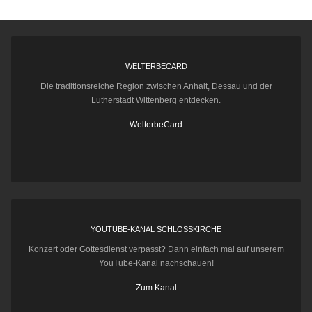
WELTERBECARD
Die traditionsreiche Region zwischen Anhalt, Dessau und der
Lutherstadt Wittenberg entdecken.
WelterbeCard
YOUTUBE-KANAL SCHLOSSKIRCHE
Konzert oder Gottesdienst verpasst? Dann einfach mal auf unserem
YouTube-Kanal nachschauen!
Zum Kanal