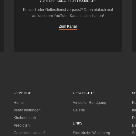
YOUTUBE-KANAL SCHLOSSKIRCHE
Konzert oder Gottesdienst verpasst? Dann einfach mal
auf unserem YouTube-Kanal nachschauen!
Zum Kanal
GEMEINDE
GESCHICHTE
S
Home
Virtueller Rundgang
Ko
Veranstaltungen
Galerie
I
Kirchenmusik
Da
LINKS
Predigten
Ba
Gottesdienstablauf
Stadtkirche Wittenberg
Sc