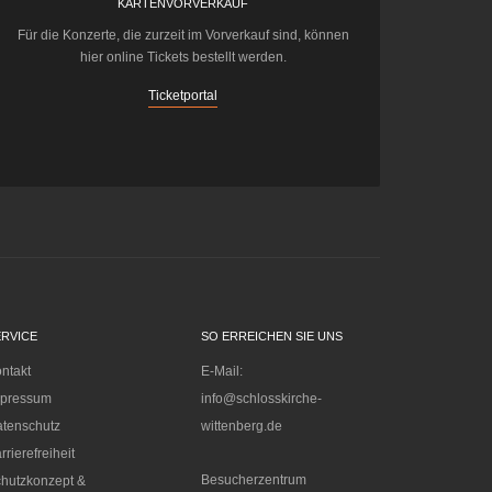
KARTENVORVERKAUF
Für die Konzerte, die zurzeit im Vorverkauf sind, können
hier online Tickets bestellt werden.
Ticketportal
ERVICE
SO ERREICHEN SIE UNS
ntakt
E-Mail:
mpressum
info@schlosskirche-
tenschutz
wittenberg.de
rrierefreiheit
Besucherzentrum
hutzkonzept &