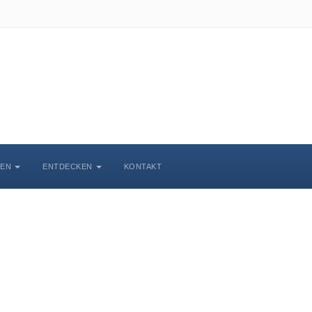
BEN
ENTDECKEN
KONTAKT
chlosskirche Wittenbe