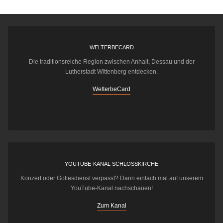
WELTERBECARD
Die traditionsreiche Region zwischen Anhalt, Dessau und der
Lutherstadt Wittenberg entdecken.
WelterbeCard
YOUTUBE-KANAL SCHLOSSKIRCHE
Konzert oder Gottesdienst verpasst? Dann einfach mal auf unserem
YouTube-Kanal nachschauen!
Zum Kanal