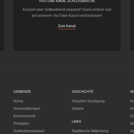
YOUTUBE-KANAL SCHLOSSKIRCHE
Konzert oder Gottesdienst verpasst? Dann einfach mal
auf unserem YouTube-Kanal nachschauen!
Zum Kanal
GEMEINDE
GESCHICHTE
S
Home
Virtueller Rundgang
Ko
Veranstaltungen
Galerie
I
Kirchenmusik
Da
LINKS
Predigten
Ba
Gottesdienstablauf
Stadtkirche Wittenberg
Sc