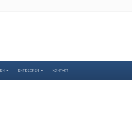
BEN
ENTDECKEN
KONTAKT
chlosskirche Wittenbe