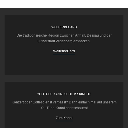
WELTERBECARD
Die traditionsreiche Region zwischen Anhalt, Dessau und der
Lutherstadt Wittenberg entdecken.
WelterbeCard
YOUTUBE-KANAL SCHLOSSKIRCHE
Konzert oder Gottesdienst verpasst? Dann einfach mal auf unserem
YouTube-Kanal nachschauen!
Zum Kanal