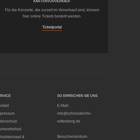
KARTENVORVERKAUF
Für die Konzerte, die zurzeit im Vorverkauf sind, können
hier online Tickets bestellt werden.
Ticketportal
ERVICE
SO ERREICHEN SIE UNS
ntakt
E-Mail:
mpressum
info@schlosskirche-
tenschutz
wittenberg.de
rrierefreiheit
Besucherzentrum
hutzkonzept &