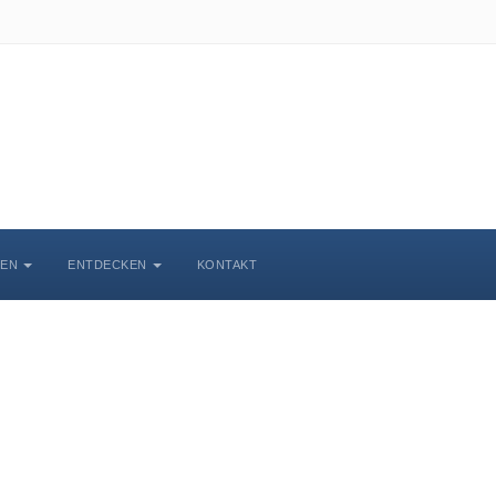
BEN
ENTDECKEN
KONTAKT
chlosskirche Wittenbe