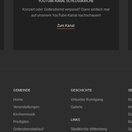
YOUTUBE-KANAL SCHLOSSKIRCHE
Konzert oder Gottesdienst verpasst? Dann einfach mal
auf unserem YouTube-Kanal nachschauen!
Zum Kanal
GEMEINDE
GESCHICHTE
S
Home
Virtueller Rundgang
Ko
Veranstaltungen
Galerie
I
Kirchenmusik
Da
LINKS
Predigten
Ba
Gottesdienstablauf
Stadtkirche Wittenberg
Sc