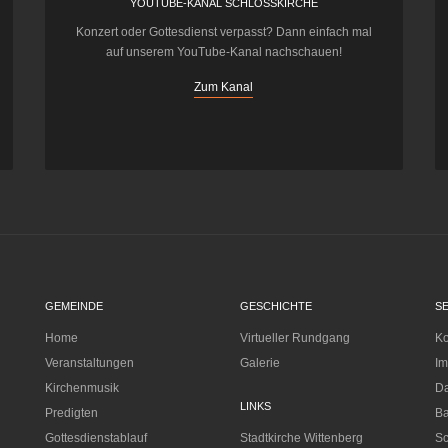
YOUTUBE-KANAL SCHLOSSKIRCHE
Konzert oder Gottesdienst verpasst? Dann einfach mal
auf unserem YouTube-Kanal nachschauen!
Zum Kanal
GEMEINDE
GESCHICHTE
S
Home
Virtueller Rundgang
Ko
Veranstaltungen
Galerie
I
Kirchenmusik
Da
LINKS
Predigten
Ba
Gottesdienstablauf
Stadtkirche Wittenberg
Sc