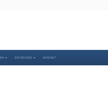
BEN
ENTDECKEN
KONTAKT
chlosskirche Wittenbe