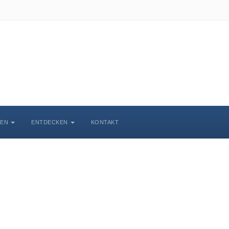
BEN
ENTDECKEN
KONTAKT
chlosskirche Wittenbe