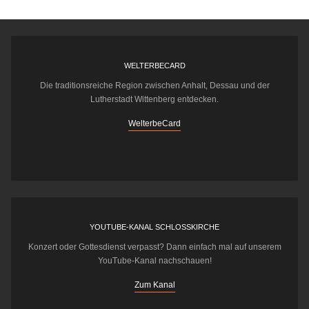
WELTERBECARD
Die traditionsreiche Region zwischen Anhalt, Dessau und der
Lutherstadt Wittenberg entdecken.
WelterbeCard
YOUTUBE-KANAL SCHLOSSKIRCHE
Konzert oder Gottesdienst verpasst? Dann einfach mal auf unserem
YouTube-Kanal nachschauen!
Zum Kanal