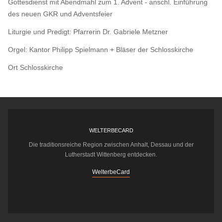
Gottesdienst mit Abendmahl zum 1. Advent - anschl. Einführung
des neuen GKR und Adventsfeier
Liturgie und Predigt: Pfarrerin Dr. Gabriele Metzner
Orgel: Kantor Philipp Spielmann + Bläser der Schlosskirche
Ort
Schlosskirche
WELTERBECARD
Die traditionsreiche Region zwischen Anhalt, Dessau und der
Lutherstadt Wittenberg entdecken.
WelterbeCard