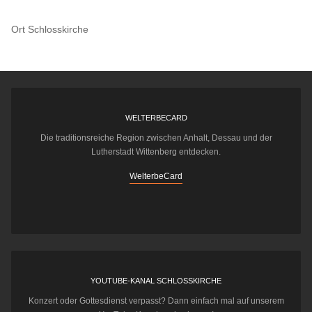
Ort
Schlosskirche
WELTERBECARD
Die traditionsreiche Region zwischen Anhalt, Dessau und der
Lutherstadt Wittenberg entdecken.
WelterbeCard
YOUTUBE-KANAL SCHLOSSKIRCHE
Konzert oder Gottesdienst verpasst? Dann einfach mal auf unserem