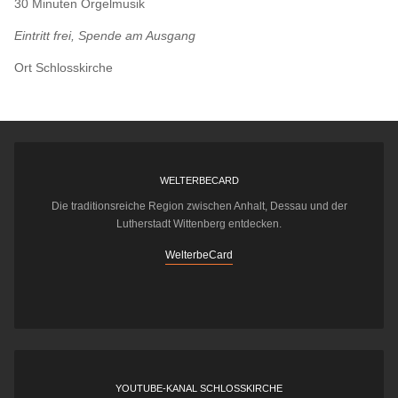
30 Minuten Orgelmusik
Eintritt frei, Spende am Ausgang
Ort
Schlosskirche
WELTERBECARD
Die traditionsreiche Region zwischen Anhalt, Dessau und der
Lutherstadt Wittenberg entdecken.
WelterbeCard
YOUTUBE-KANAL SCHLOSSKIRCHE