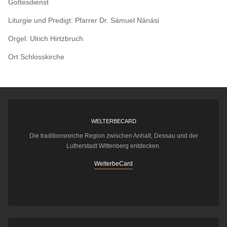
Gottesdienst
Liturgie und Predigt: Pfarrer Dr. Sámuel Nánási
Orgel: Ulrich Hirtzbruch
Ort
Schlosskirche
WELTERBECARD
Die traditionsreiche Region zwischen Anhalt, Dessau und der
Lutherstadt Wittenberg entdecken.
WelterbeCard