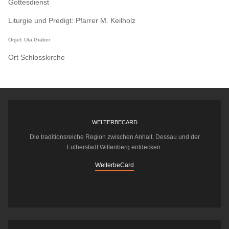
Gottesdienst
Liturgie und Predigt: Pfarrer M. Keilholz
Orgel: Uta Gräber
Ort
Schlosskirche
WELTERBECARD
Die traditionsreiche Region zwischen Anhalt, Dessau und der
Lutherstadt Wittenberg entdecken.
WelterbeCard