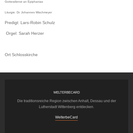
Gottesdienst an Epiphanias
Liturgie: Dr. Johannes Wischmeyer
Predigt: Lars-Robin Schulz
Orgel: Sarah Herzer
Ort
Schlosskirche
WELTERBECARD
Die traditionsreiche Region zwischen Anhalt, Dessau und der
Lutherstadt Wittenberg entdecken.
WelterbeCard