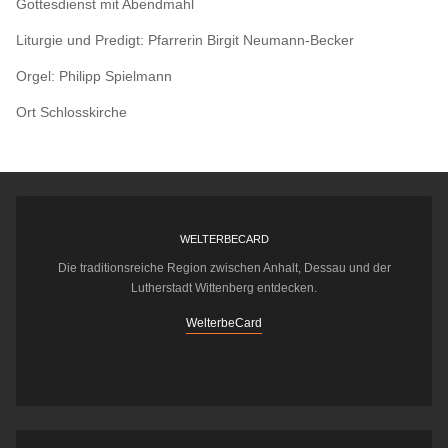
Gottesdienst mit Abendmahl
Liturgie und Predigt: Pfarrerin Birgit Neumann-Becker
Orgel: Philipp Spielmann
Ort
Schlosskirche
WELTERBECARD
Die traditionsreiche Region zwischen Anhalt, Dessau und der
Lutherstadt Wittenberg entdecken.
WelterbeCard