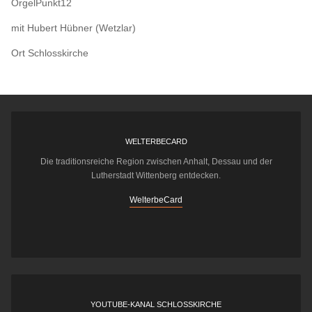
OrgelPunkt12
mit Hubert Hübner (Wetzlar)
Ort
Schlosskirche
WELTERBECARD
Die traditionsreiche Region zwischen Anhalt, Dessau und der
Lutherstadt Wittenberg entdecken.
WelterbeCard
YOUTUBE-KANAL SCHLOSSKIRCHE