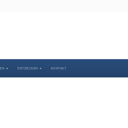
BEN
ENTDECKEN
KONTAKT
chlosskirche Wittenbe