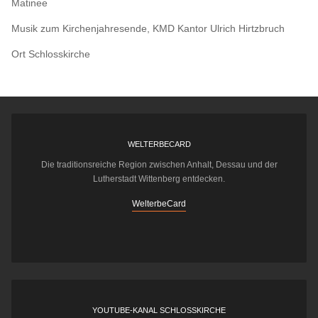
Matinee
Musik zum Kirchenjahresende, KMD Kantor Ulrich Hirtzbruch
Ort
Schlosskirche
WELTERBECARD
Die traditionsreiche Region zwischen Anhalt, Dessau und der
Lutherstadt Wittenberg entdecken.
WelterbeCard
YOUTUBE-KANAL SCHLOSSKIRCHE