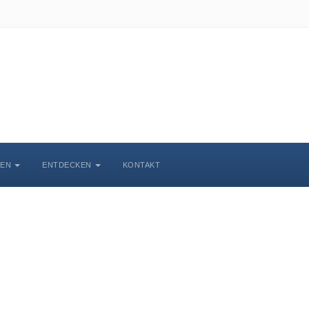
BEN
ENTDECKEN
KONTAKT
chlosskirche Wittenbe