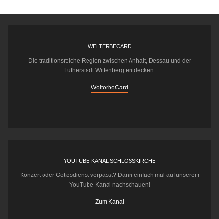
WELTERBECARD
Die traditionsreiche Region zwischen Anhalt, Dessau und der
Lutherstadt Wittenberg entdecken.
WelterbeCard
YOUTUBE-KANAL SCHLOSSKIRCHE
Konzert oder Gottesdienst verpasst? Dann einfach mal auf unserem
YouTube-Kanal nachschauen!
Zum Kanal