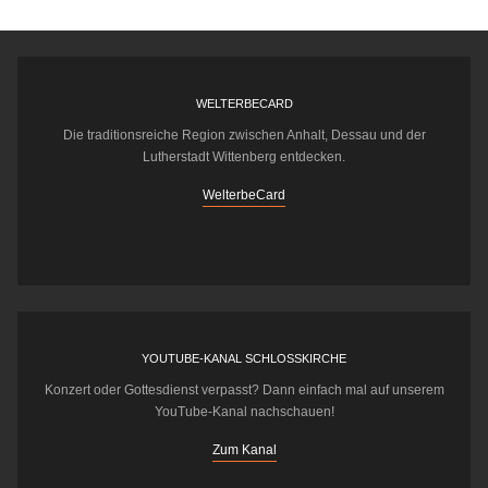
WELTERBECARD
Die traditionsreiche Region zwischen Anhalt, Dessau und der
Lutherstadt Wittenberg entdecken.
WelterbeCard
YOUTUBE-KANAL SCHLOSSKIRCHE
Konzert oder Gottesdienst verpasst? Dann einfach mal auf unserem
YouTube-Kanal nachschauen!
Zum Kanal