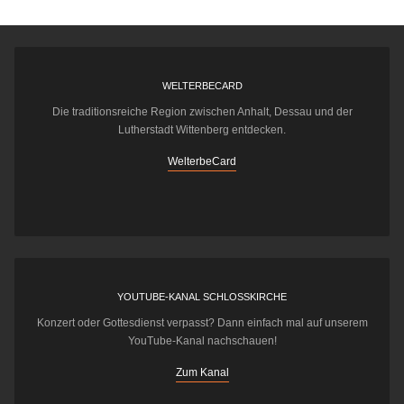
WELTERBECARD
Die traditionsreiche Region zwischen Anhalt, Dessau und der
Lutherstadt Wittenberg entdecken.
WelterbeCard
YOUTUBE-KANAL SCHLOSSKIRCHE
Konzert oder Gottesdienst verpasst? Dann einfach mal auf unserem
YouTube-Kanal nachschauen!
Zum Kanal